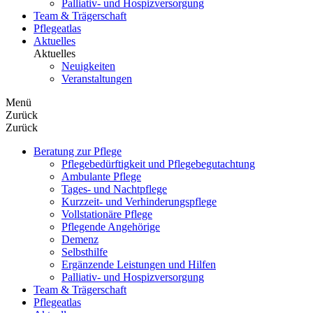
Palliativ- und Hospizversorgung
Team & Trägerschaft
Pflegeatlas
Aktuelles
Aktuelles
Neuigkeiten
Veranstaltungen
Menü
Zurück
Zurück
Beratung zur Pflege
Pflegebedürftigkeit und Pflegebegutachtung
Ambulante Pflege
Tages- und Nachtpflege
Kurzzeit- und Verhinderungspflege
Vollstationäre Pflege
Pflegende Angehörige
Demenz
Selbsthilfe
Ergänzende Leistungen und Hilfen
Palliativ- und Hospizversorgung
Team & Trägerschaft
Pflegeatlas