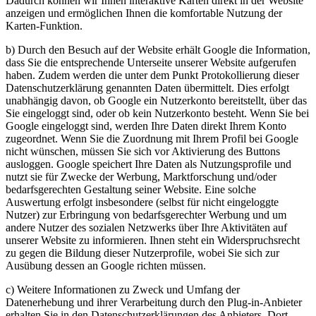
Dadurch können wir Ihnen interaktive Karten direkt in der Website
anzeigen und ermöglichen Ihnen die komfortable Nutzung der
Karten-Funktion.
b) Durch den Besuch auf der Website erhält Google die Information,
dass Sie die entsprechende Unterseite unserer Website aufgerufen
haben. Zudem werden die unter dem Punkt Protokollierung dieser
Datenschutzerklärung genannten Daten übermittelt. Dies erfolgt
unabhängig davon, ob Google ein Nutzerkonto bereitstellt, über das
Sie eingeloggt sind, oder ob kein Nutzerkonto besteht. Wenn Sie bei
Google eingeloggt sind, werden Ihre Daten direkt Ihrem Konto
zugeordnet. Wenn Sie die Zuordnung mit Ihrem Profil bei Google
nicht wünschen, müssen Sie sich vor Aktivierung des Buttons
ausloggen. Google speichert Ihre Daten als Nutzungsprofile und
nutzt sie für Zwecke der Werbung, Marktforschung und/oder
bedarfsgerechten Gestaltung seiner Website. Eine solche
Auswertung erfolgt insbesondere (selbst für nicht eingeloggte
Nutzer) zur Erbringung von bedarfsgerechter Werbung und um
andere Nutzer des sozialen Netzwerks über Ihre Aktivitäten auf
unserer Website zu informieren. Ihnen steht ein Widerspruchsrecht
zu gegen die Bildung dieser Nutzerprofile, wobei Sie sich zur
Ausübung dessen an Google richten müssen.
c) Weitere Informationen zu Zweck und Umfang der
Datenerhebung und ihrer Verarbeitung durch den Plug-in-Anbieter
erhalten Sie in den Datenschutzerklärungen des Anbieters. Dort